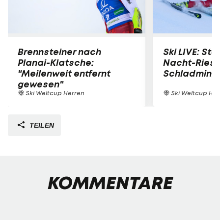
Brennsteiner nach
Ski LIVE: Star
Planai-Klatsche:
Nacht-Riese
"Meilenweit entfernt
Schladming
gewesen"
Ski Weltcup Herren
Ski Weltcup Her
TEILEN
KOMMENTARE