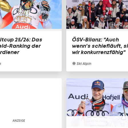
ltcup 25/26: Das
ÖSV-Bilanz: "Auch
eld-Ranking der
wenn's schiefläuft, s
rdiener
wir konkurrenzfähig"
n
Ski Alpin