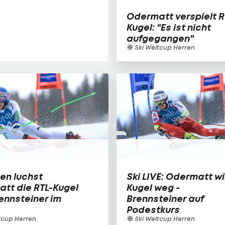
Odermatt verspielt R
Kugel: "Es ist nicht
aufgegangen"
Ski Weltcup Herren
en luchst
Ski LIVE: Odermatt wi
tt die RTL-Kugel
Kugel weg -
rennsteiner im
Brennsteiner auf
Podestkurs
tcup Herren
Ski Weltcup Herren