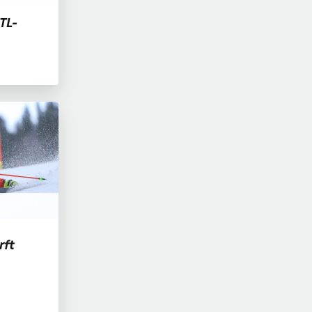
TL-
rft