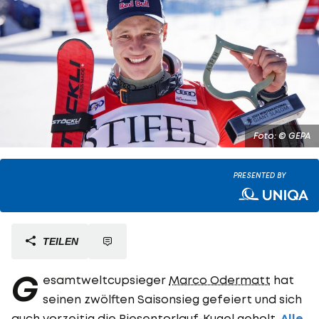
Foto: © GEPA
PRESENTED BY
TEILEN
G
esamtweltcupsieger
Marco Odermatt
hat
seinen zwölften Saisonsieg gefeiert und sich
auch vorzeitig die Riesentorlauf-Kugel geholt.
Alle