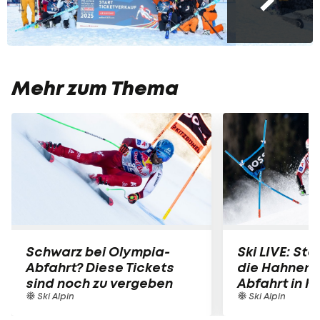
Mehr zum Thema
Schwarz bei Olympia-
Ski LIVE: Star
Abfahrt? Diese Tickets
die Hahnen
sind noch zu vergeben
Abfahrt in K
Ski Alpin
Ski Alpin