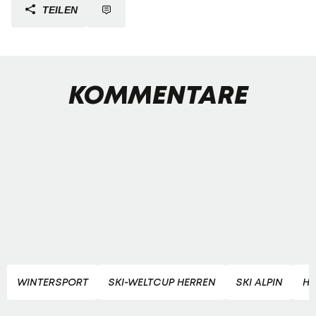
TEILEN
KOMMENTARE
WINTERSPORT
SKI-WELTCUP HERREN
SKI ALPIN
H