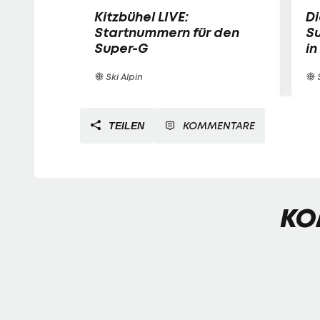
Kitzbühel LIVE:
Di
Startnummern für den
S
Super-G
in
Ski Alpin
S
KOMMENTARE
TEILEN
KO