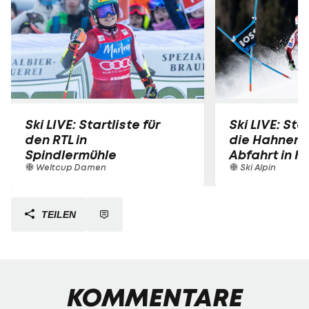
Ski LIVE: Startliste für
Ski LIVE: Star
den RTL in
die Hahnen
Spindlermühle
Abfahrt in K
Weltcup Damen
Ski Alpin
TEILEN
KOMMENTARE