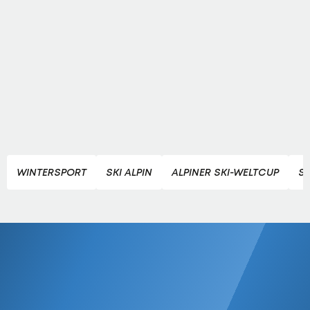
WINTERSPORT
SKI ALPIN
ALPINER SKI-WELTCUP
S