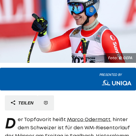
Foto: © GEPA
PRESENTED BY
TEILEN
D
er Topfavorit heißt
Marco Odermatt
, hinter
dem Schweizer ist für den WM-Riesentorlauf
der Männer am Freitag in Saalbach-Hinterglemm