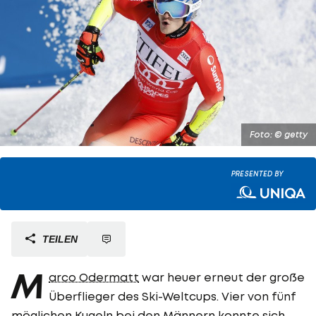
Foto: © getty
PRESENTED BY
TEILEN
M
arco Odermatt
war heuer erneut der große
Überflieger des Ski-Weltcups. Vier von fünf
möglichen Kugeln bei den Männern konnte sich