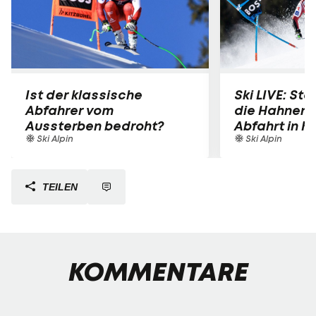
Ist der klassische
Ski LIVE: Star
Abfahrer vom
die Hahnen
Aussterben bedroht?
Abfahrt in K
Ski Alpin
Ski Alpin
TEILEN
KOMMENTARE