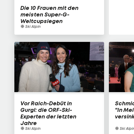
Die 10 Frauen mit den
meisten Super-G-
Weltcupsiegen
Ski Alpin
Vor Raich-Debüt in
Schmid
Gurgl: die ORF-Ski-
"In Me
Experten der letzten
versink
Jahre
Ski Alpin
Ski Alpi