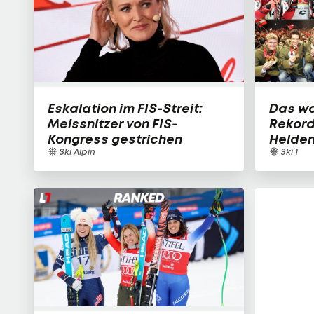
Eskalation im FIS-Streit:
Das wa
Meissnitzer von FIS-
Rekord
Kongress gestrichen
Helden 
Ski Alpin
Ski 1