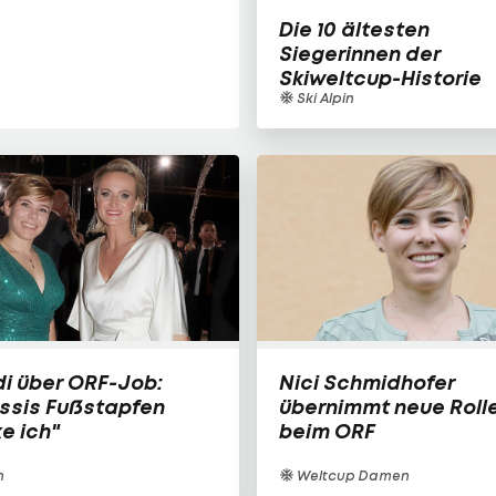
Die 10 ältesten
Siegerinnen der
Skiweltcup-Historie
Ski Alpin
i über ORF-Job:
Nici Schmidhofer
issis Fußstapfen
übernimmt neue Roll
e ich"
beim ORF
n
Weltcup Damen