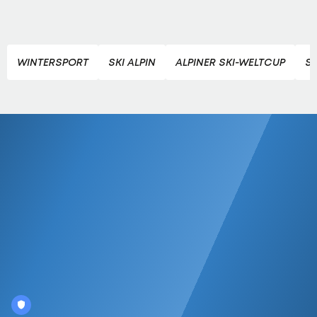
WINTERSPORT
SKI ALPIN
ALPINER SKI-WELTCUP
SK