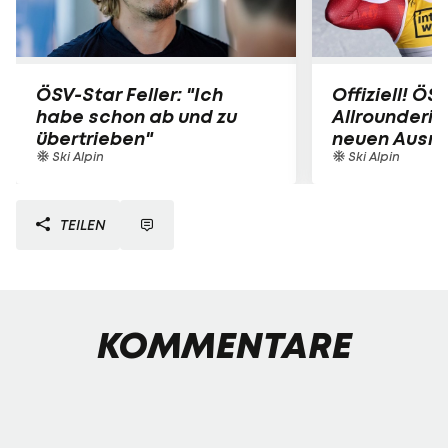
ÖSV-Star Feller: "Ich
Offiziell! ÖS
habe schon ab und zu
Allrounderin
übertrieben"
neuen Ausrü
Ski Alpin
Ski Alpin
TEILEN
KOMMENTARE