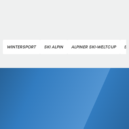
WINTERSPORT
SKI ALPIN
ALPINER SKI-WELTCUP
SK