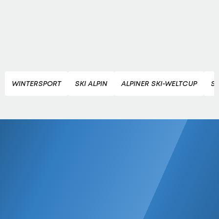
WINTERSPORT
SKI ALPIN
ALPINER SKI-WELTCUP
SK