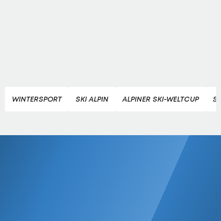
WINTERSPORT
SKI ALPIN
ALPINER SKI-WELTCUP
SK