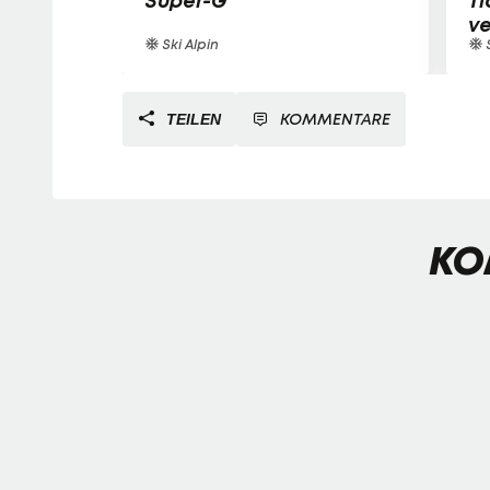
Super-G
Ti
v
Ski Alpin
S
KOMMENTARE
TEILEN
KO