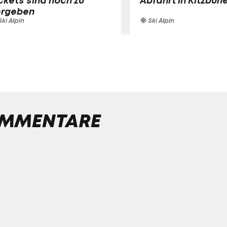
ckets sind noch zu
Abfahrt in Kitzbühe
ergeben
ki Alpin
Ski Alpin
MMENTARE