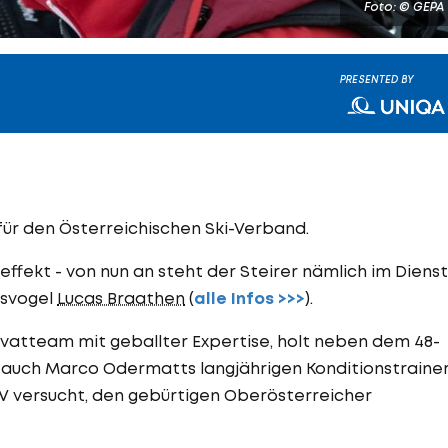
Foto: © GEPA
PRESENTED BY
für den Österreichischen Ski-Verband.
ffekt - von nun an steht der Steirer nämlich im Diens
esvogel
Lucas Braathen
(
alle Infos >>>
).
ivatteam mit geballter Expertise, holt neben dem 48-
h auch Marco Odermatts langjährigen Konditionstraine
SV versucht, den gebürtigen Oberösterreicher