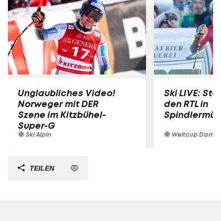
Unglaubliches Video!
Ski LIVE: Star
Norweger mit DER
den RTL in
Szene im Kitzbühel-
Spindlermüh
Super-G
Ski Alpin
Weltcup Dame
TEILEN