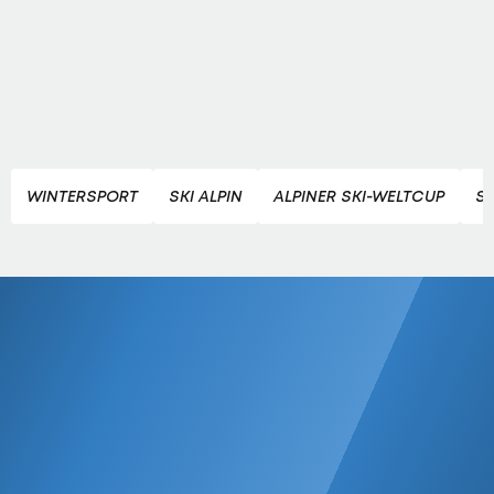
WINTERSPORT
SKI ALPIN
ALPINER SKI-WELTCUP
S