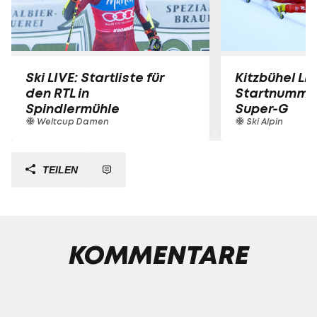
Ski LIVE: Startliste für
Kitzbühel LIV
den RTL in
Startnummer
Spindlermühle
Super-G
Weltcup Damen
Ski Alpin
TEILEN
KOMMENTARE