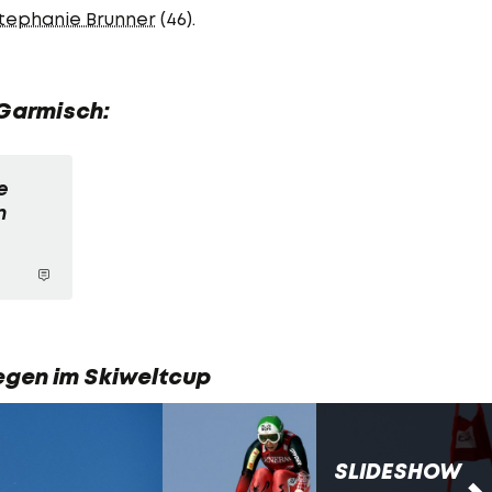
tephanie Brunner
(46).
 Garmisch:
e
n
iegen im Skiweltcup
SLIDESHOW