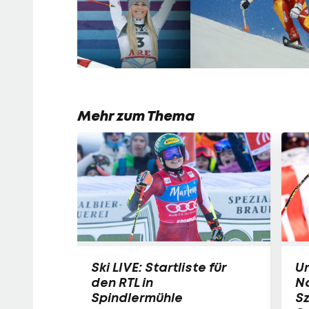
Mehr zum Thema
Ski LIVE: Startliste für
Un
den RTL in
N
Spindlermühle
Sz