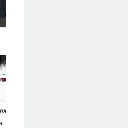
Kriechmayr nach Kitz-
Ba
Enttäuschung: "Wie
Pod
ein kompletter
ve
Amateur"
es
für
l