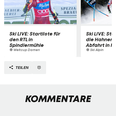
Ski LIVE: Startliste für
Ski LIVE: Star
den RTL in
die Hahnen
Spindlermühle
Abfahrt in K
Weltcup Damen
Ski Alpin
TEILEN
KOMMENTARE