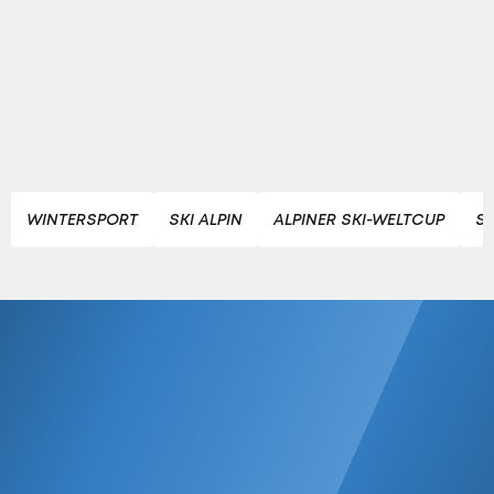
WINTERSPORT
SKI ALPIN
ALPINER SKI-WELTCUP
S