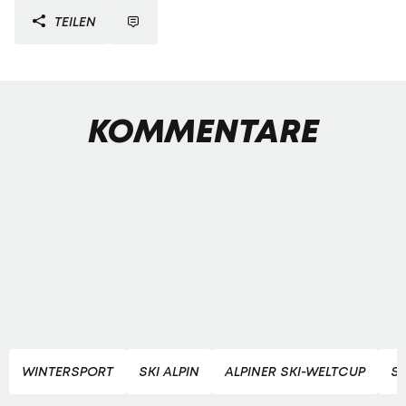
TEILEN
KOMMENTARE
WINTERSPORT
SKI ALPIN
ALPINER SKI-WELTCUP
S