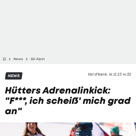
News
Ski Alpin
Val d'Isere, 16.12.23 14:32
NEWS
Hütters Adrenalinkick:
"F***, ich scheiß' mich grad
an"