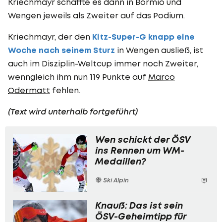
Kriechmayr schaffte es dann in Bormio und
Wengen jeweils als Zweiter auf das Podium.
Kriechmayr, der den
Kitz-Super-G knapp eine
Woche nach seinem Sturz
in Wengen ausließ, ist
auch im Disziplin-Weltcup immer noch Zweiter,
wenngleich ihm nun 119 Punkte auf
Marco
Odermatt
fehlen.
(Text wird unterhalb fortgeführt)
Wen schickt der ÖSV
ins Rennen um WM-
Medaillen?
Ski Alpin
Knauß: Das ist sein
ÖSV-Geheimtipp für