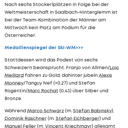
Nach sechs Stockerlplätzen in Folge bei der
Weltmeisterschaft in Saalbach-Hinterglemm ist
bei der Team-Kombination der Männer am
Mittwoch kein Platz am Podium für die
Österreicher.
Medaillenspiegel der Ski-WM>>>
Stattdessen wird das Podest von sechs
Schweizern beansprucht. Franjo von Allmen/
Loic
Meillard
fahren zu Gold, dahinter jubeln
Alexis
Monney
/Tanguy Nef (+0,27) und Stefan
Rogentin/
Marc Rochat
(0,43) über Silber und
Bronze.
Während
Marco Schwarz
(m.
Stefan Babinsky
),
Dominik Raschner
(m.
Stefan Eichberger
) und
Manuel Feller
(m.
Vincent Kriechmayr
) allesamt