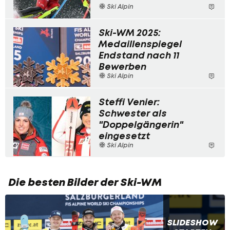
Ski Alpin
Ski-WM 2025:
Medaillenspiegel
Endstand nach 11
Bewerben
Ski Alpin
Steffi Venier:
Schwester als
"Doppelgängerin"
eingesetzt
Ski Alpin
Die besten Bilder der Ski-WM
SLIDESHOW