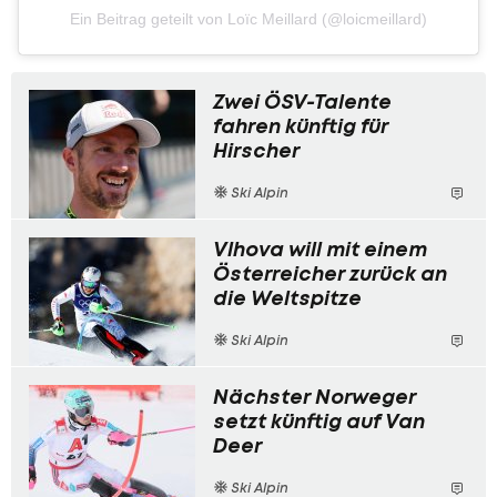
Ein Beitrag geteilt von Loïc Meillard (@loicmeillard)
Zwei ÖSV-Talente
fahren künftig für
Hirscher
Ski Alpin
Vlhova will mit einem
Österreicher zurück an
die Weltspitze
Ski Alpin
Nächster Norweger
setzt künftig auf Van
Deer
Ski Alpin