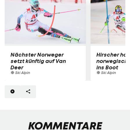
Nächster Norweger
Hirscher hol
setzt künftig auf Van
norwegische
Deer
ins Boot
Ski Alpin
Ski Alpin
KOMMENTARE