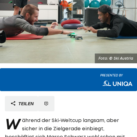
Foto: © Ski Austria
PRESENTED BY
TEILEN
W
ährend der Ski-Weltcup langsam, aber
sicher in die Zielgerade einbiegt,
beschäftigt sich
Marco Schwarz
wohl schon mit