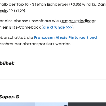
alb der Top 10 -
Stefan Eichberger
(+0,85) wird 13.,
Dani
nsky
19. (+1,29).
r eins ebenso unsanft aus wie
Otmar Striedinger
.
 ein Blitz-Comeback (
die Gründe >>>
).
überschattet, die
Franzosen Alexis Pinturault und
schrauber abtransportiert werden.
bühel:
m Super-G