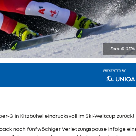
Foto: © GEPA
PRESENTED BY
r-G in Kitzbühel eindrucksvoll im Ski-Weltcup zurück!
meback nach fünfwöchiger Verletzungspause infolge ein