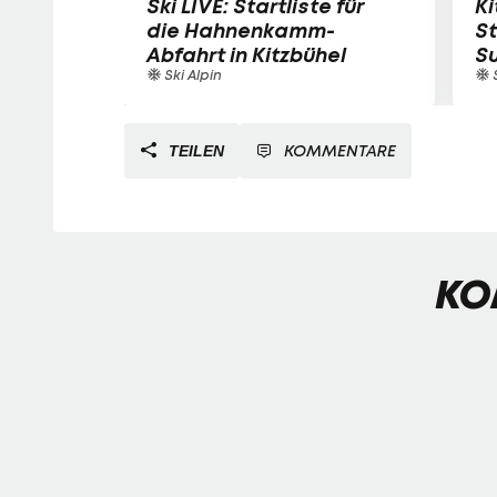
Ski LIVE: Startliste für
Ki
die Hahnenkamm-
S
Abfahrt in Kitzbühel
S
Ski Alpin
S
KOMMENTARE
TEILEN
KO