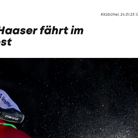
Kitzbühel, 24.01.25 1
Haaser fährt im
st