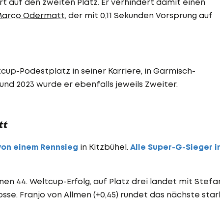
 auf den zweiten Platz. Er verhindert damit einen
arco Odermatt
, der mit 0,11 Sekunden Vorsprung auf
tcup-Podestplatz in seiner Karriere, in Garmisch-
und 2023 wurde er ebenfalls jeweils Zweiter.
tt
von einem Rennsieg
in Kitzbühel.
Alle Super-G-Sieger i
nen 44. Weltcup-Erfolg, auf Platz drei landet mit Stefa
osse. Franjo von Allmen (+0,45) rundet das nächste sta