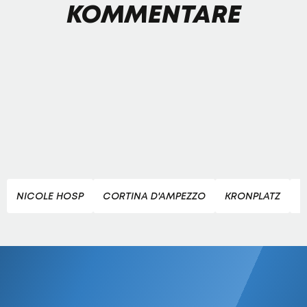
KOMMENTARE
NICOLE HOSP
CORTINA D'AMPEZZO
KRONPLATZ
Ö