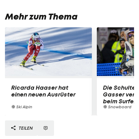
Mehr zum Thema
Ricarda Haaser hat
Die Schulter
einen neuen Ausrüster
Gasser verle
beim Surfen
Ski Alpin
Snowboard
TEILEN