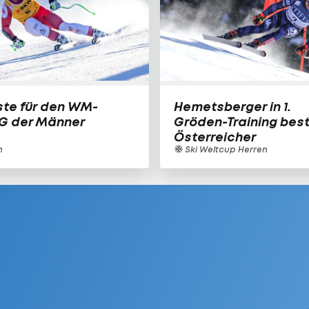
iste für den WM-
Hemetsberger in 1.
G der Männer
Gröden-Training bes
Österreicher
n
Ski Weltcup Herren