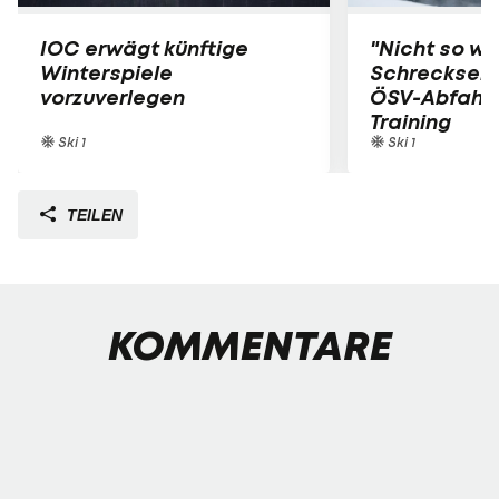
IOC erwägt künftige
"Nicht so wit
Winterspiele
Schreckseku
vorzuverlegen
ÖSV-Abfahrer
Training
Ski 1
Ski 1
TEILEN
KOMMENTARE