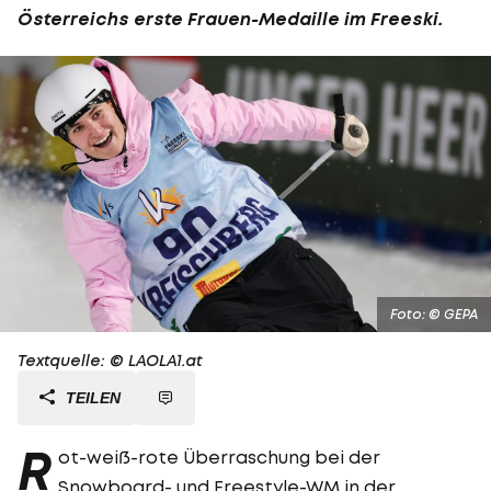
Österreichs erste Frauen-Medaille im Freeski.
Foto: © GEPA
Textquelle: © LAOLA1.at
TEILEN
R
ot-weiß-rote Überraschung bei der
Snowboard
- und
Freestyle
-WM in der