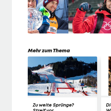
Mehr zum Thema
Zu weite Sprünge?
Di
Streif vor
W