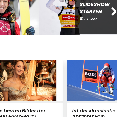
SLIDESHOW
STARTEN
21 Bilder
e besten Bilder der
Ist der klassische
eißwurst-Party
Abfahrer vom