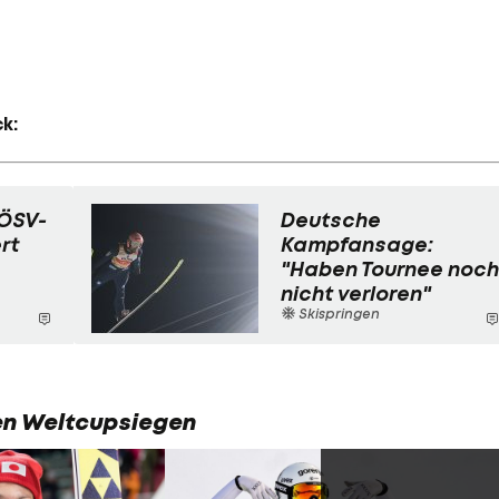
k:
ÖSV-
Deutsche
rt
Kampfansage:
"Haben Tournee noch
nicht verloren"
Skispringen
ten Weltcupsiegen