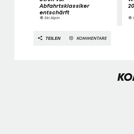
Abfahrtsklassiker
2
entschärft
Ski Alpin
S
KOMMENTARE
TEILEN
KO