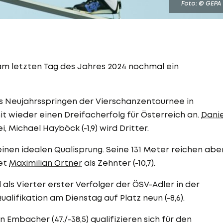
Foto: © GEPA
am letzten Tag des Jahres 2024 nochmal ein
das Neujahrsspringen der Vierschanzentournee in
t wieder einen Dreifacherfolg für Österreich an.
Danie
ei, Michael Hayböck (-1,9) wird Dritter.
inen idealen Qualisprung. Seine 131 Meter reichen abe
det
Maximilian Ortner
als Zehnter (-10,7).
ls Vierter erster Verfolger der ÖSV-Adler in der
ifikation am Dienstag auf Platz neun (-8,6).
n Embacher (47./-38,5) qualifizieren sich für den