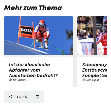
Mehr zum Thema
Ist der klassische
Kriechmayr 
Abfahrer vom
Enttäuschun
Aussterben bedroht?
kompletter 
Ski Alpin
Ski Alpin
TEILEN