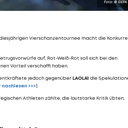
Foto: © GEPA
 diesjährigen Vierschanzentournee macht die Konkurr
rugsvorwürfe auf, Rot-Weiß-Rot soll sich bei den
nen Vorteil verschafft haben.
l entkräftete jedoch gegenüber
LAOLA1
die Spekulation
r nachlesen >>>
).
gischen Athleten zählte, die lautstarke Kritik übten,