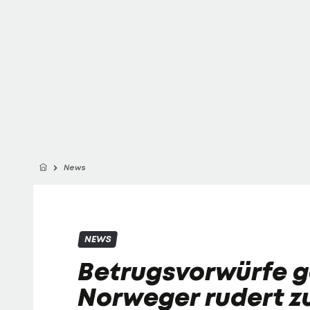
News
NEWS
Betrugsvorwürfe g
Norweger rudert z