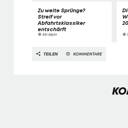
Zu weite Sprünge?
Di
Streif vor
W
Abfahrtsklassiker
2
entschärft
Ski Alpin
S
KOMMENTARE
TEILEN
KO