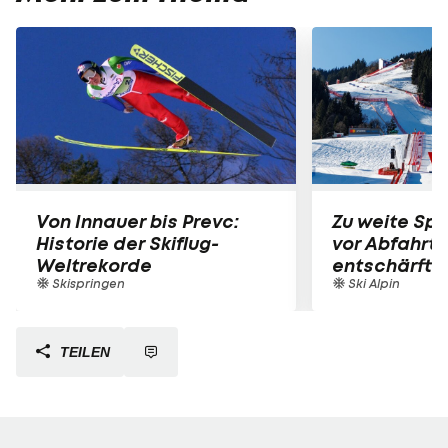
Von Innauer bis Prevc:
Zu weite Spr
Historie der Skiflug-
vor Abfahrts
Weltrekorde
entschärft
Skispringen
Ski Alpin
TEILEN