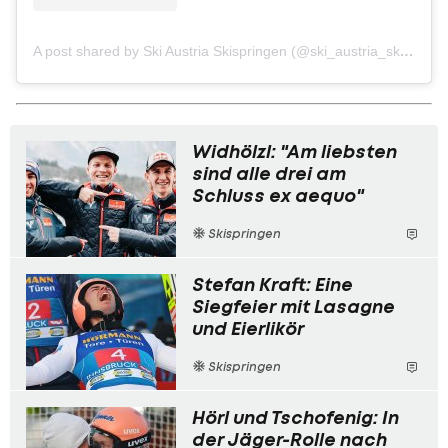
A post shared by Ski Austria Skispringen (@ski_austria_skispringen)
Widhölzl: "Am liebsten
sind alle drei am
Schluss ex aequo"
Skispringen
Stefan Kraft: Eine
Siegfeier mit Lasagne
und Eierlikör
Skispringen
Hörl und Tschofenig: In
der Jäger-Rolle nach