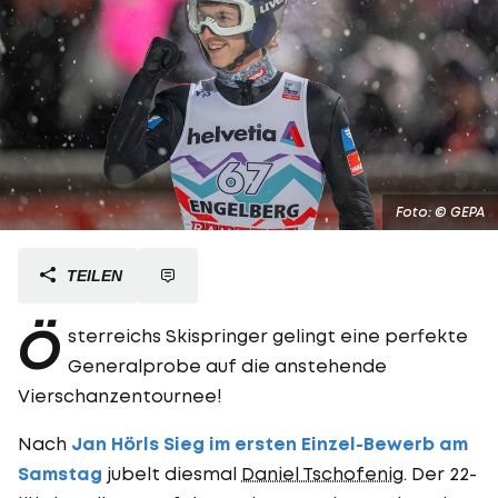
Foto: © GEPA
TEILEN
Ö
sterreichs Skispringer gelingt eine perfekte
Generalprobe auf die anstehende
Vierschanzentournee!
Nach
Jan Hörls Sieg im ersten Einzel-Bewerb am
Samstag
jubelt diesmal
Daniel Tschofenig
. Der 22-