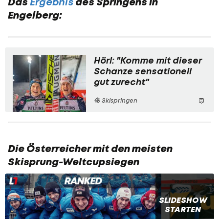
Das
Ergebnis
des Springens in
Engelberg:
Hörl: "Komme mit dieser
Schanze sensationell
gut zurecht"
Skispringen
Die Österreicher mit den meisten
Skisprung-Weltcupsiegen
SLIDESHOW
STARTEN