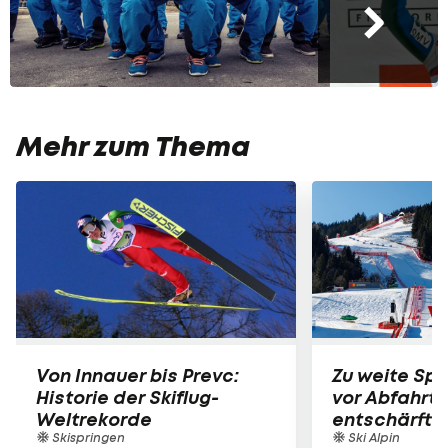
Mehr zum Thema
Von Innauer bis Prevc:
Zu weite Spr
Historie der Skiflug-
vor Abfahrts
Weltrekorde
entschärft
Skispringen
Ski Alpin