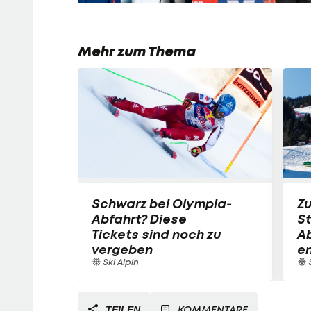
Mehr zum Thema
Schwarz bei Olympia-
Zu
Abfahrt? Diese
St
Tickets sind noch zu
Ab
vergeben
en
Ski Alpin
S
KOMMENTARE
TEILEN