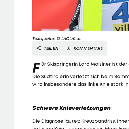
Textquelle: © LAOLA1.at
KOMMENTARE
TEILEN
F
ür Skispringerin Lara Malsiner ist d
Die Südtirolerin verletzt sich beim Som
wird insbesondere das linke Knie stark i
Schwere Knieverletzungen
Die Diagnose lautet: Kreuzbandriss, Inn
im linken Knie, zudem noch ein Meniskusri