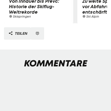
Von Innauer bis Prevc:
Zu weite Spr
Historie der Skiflug-
vor Abfahrts
Weltrekorde
entschärft
Skispringen
Ski Alpin
TEILEN
KOMMENTARE