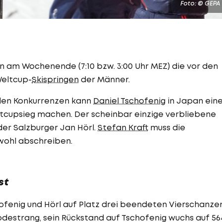
Foto: © GEPA
 am Wochenende (7:10 bzw. 3:00 Uhr MEZ) die vor den
eltcup-
Skispringen
der Männer.
den Konkurrenzen kann
Daniel Tschofenig
in Japan ein
ltcupsieg machen. Der scheinbar einzige verbliebene
der Salzburger Jan Hörl.
Stefan Kraft
muss die
 wohl abschreiben.
st
hofenig und Hörl auf Platz drei beendeten Vierschanze
odestrang, sein Rückstand auf Tschofenig wuchs auf 56