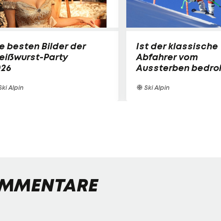
e besten Bilder der
Ist der klassische
eißwurst-Party
Abfahrer vom
026
Aussterben bedro
ki Alpin
Ski Alpin
MMENTARE