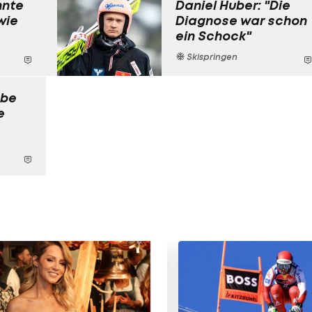
nnte
Daniel Huber: "Die
wie
Diagnose war schon
ein Schock"
Skispringen
abe
e