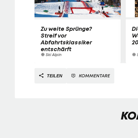
Zu weite Sprünge?
Di
Streif vor
W
Abfahrtsklassiker
2
entschärft
Ski Alpin
S
KOMMENTARE
TEILEN
KO