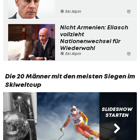
Ski Alpin
Nicht Armenien: Eliasch
vollzieht
Nationenwechsel für
Wiederwahl
Ski Alpin
Die 20 Männer mit den meisten Siegen im
Skiweltcup
SLIDESHOW
STARTEN