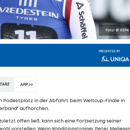
Foto: © GEPA
PRESENTED BY
TARE
APP >>
m Podestplatz in der Abfahrt beim Weltcup-Finale in
 Verband" aufhorchen.
uletzt offen ließ, kann sich eine Fortsetzung seiner
wohl vorstellen: Wenn Konditionstrainer Peter Meliessn