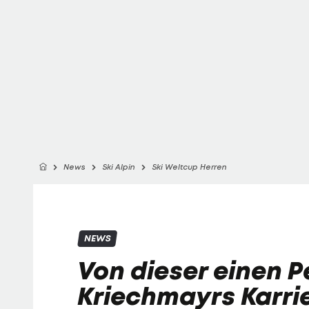
News
Ski Alpin
Ski Weltcup Herren
NEWS
Von dieser einen 
Kriechmayrs Karri