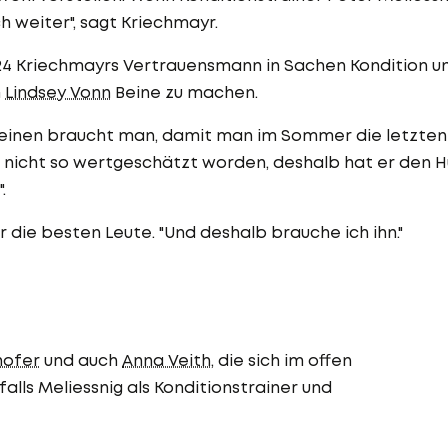
h weiter", sagt Kriechmayr.
024 Kriechmayrs Vertrauensmann in Sachen Kondition u
m
Lindsey Vonn
Beine zu machen.
o einen braucht man, damit man im Sommer die letzten
d nicht so wertgeschätzt worden, deshalb hat er den H
.
die besten Leute. "Und deshalb brauche ich ihn."
hofer
und auch
Anna Veith
, die sich im offen
ls Meliessnig als Konditionstrainer und