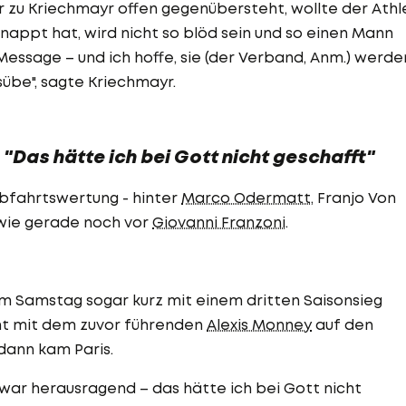
 zu Kriechmayr offen gegenübersteht, wollte der Athl
chnappt hat, wird nicht so blöd sein und so einen Mann
 Message – und ich hoffe, sie (der Verband, Anm.) werde
sübe", sagte Kriechmayr.
 "Das hätte ich bei Gott nicht geschafft"
Abfahrtswertung - hinter
Marco Odermatt
, Franjo Von
ie gerade noch vor
Giovanni Franzoni
.
m Samstag sogar kurz mit einem dritten Saisonsieg
ght mit dem zuvor führenden
Alexis Monney
auf den
dann kam Paris.
war herausragend – das hätte ich bei Gott nicht