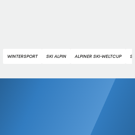
WINTERSPORT
SKI ALPIN
ALPINER SKI-WELTCUP
SK