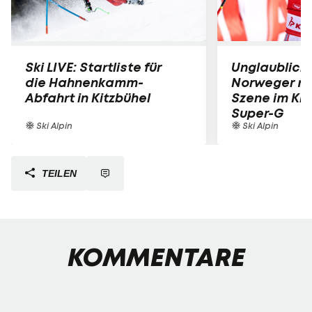
Ski LIVE: Startliste für
Unglaublich
die Hahnenkamm-
Norweger mi
Abfahrt in Kitzbühel
Szene im Kit
Super-G
Ski Alpin
Ski Alpin
TEILEN
KOMMENTARE