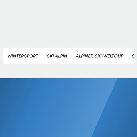
WINTERSPORT
SKI ALPIN
ALPINER SKI-WELTCUP
SK