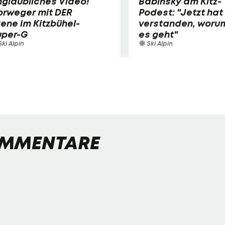
glaubliches Video!
Babinsky am Kitz-
orweger mit DER
Podest: "Jetzt hat
ene im Kitzbühel-
verstanden, woru
uper-G
es geht"
ki Alpin
Ski Alpin
MMENTARE