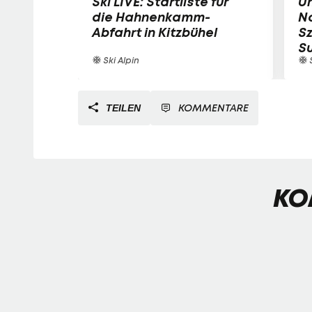
Ski LIVE: Startliste für
Un
die Hahnenkamm-
N
Abfahrt in Kitzbühel
Sz
S
Ski Alpin
S
KOMMENTARE
TEILEN
KO