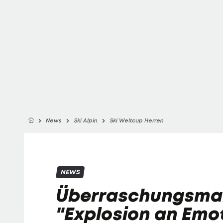
News
Ski Alpin
Ski Weltcup Herren
NEWS
Überraschungsman
"Explosion an Emo