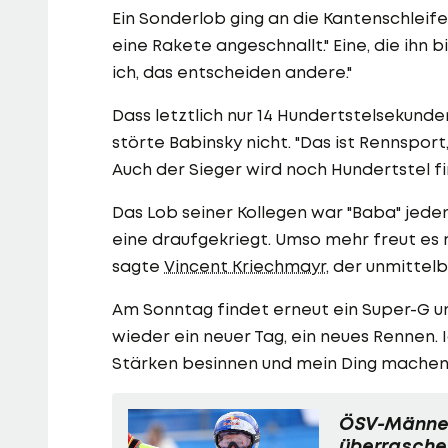
Ein Sonderlob ging an die Kantenschleife
eine Rakete angeschnallt." Eine, die ihn 
ich, das entscheiden andere."
Dass letztlich nur 14 Hundertstelsekunden
störte Babinsky nicht. "Das ist Rennspor
Auch der Sieger wird noch Hundertstel fi
Das Lob seiner Kollegen war "Baba" jedenfa
eine draufgekriegt. Umso mehr freut es mi
sagte
Vincent Kriechmayr
, der unmittel
Am Sonntag findet erneut ein Super-G un
wieder ein neuer Tag, ein neues Rennen.
Stärken besinnen und mein Ding machen -
ÖSV-Männe
überrasche