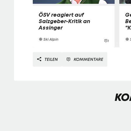
ÖSV reagiert auf
G
Salzgeber-Kritik an
Be
Assinger
"K
Ski Alpin
S
1
TEILEN
KOMMENTARE
KO