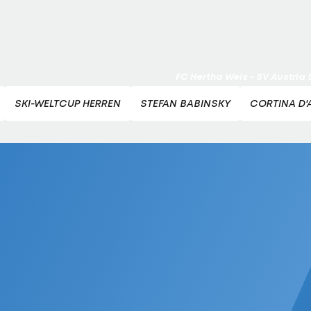
Highlights: Neuzugang führt 
LigaZwa-Auftaktsieg
Fußball - ADMIRAL 2. Liga
FC Hertha Wels - SV Austria
Fußball - ADMIRAL 2. Liga
SKI-WELTCUP HERREN
STEFAN BABINSKY
CORTINA D