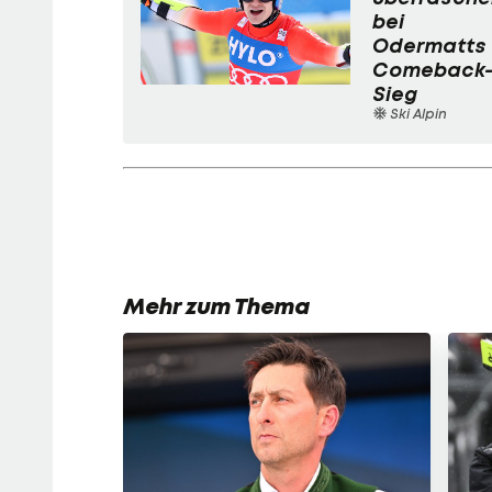
bei
Odermatts
Comeback
Sieg
Ski Alpin
Mehr zum Thema