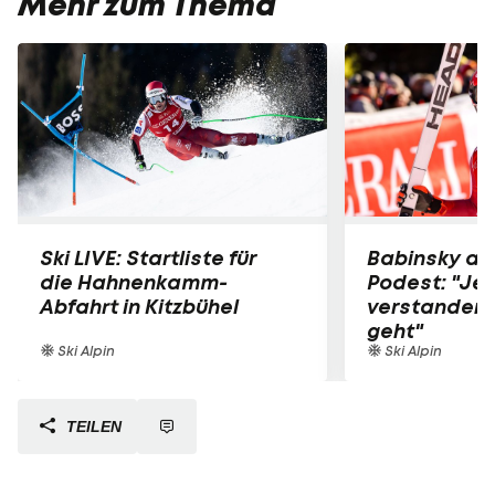
Mehr zum Thema
Ski LIVE: Startliste für
Babinsky am
die Hahnenkamm-
Podest: "Jet
Abfahrt in Kitzbühel
verstanden,
geht"
Ski Alpin
Ski Alpin
TEILEN