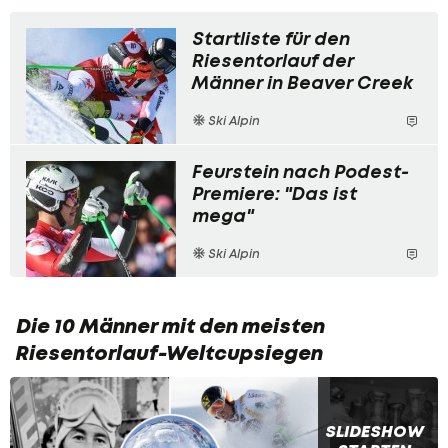
Startliste für den
Riesentorlauf der
Männer in Beaver Creek
Ski Alpin
Feurstein nach Podest-
Premiere: "Das ist
mega"
Ski Alpin
Die 10 Männer mit den meisten
Riesentorlauf-Weltcupsiegen
SLIDESHOW