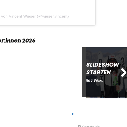
lt von Vincent Wieser (@wieser.vincent)
r:innen 2026
SLIDESHOW
STARTEN
3 Bilder
RAW - der Sporthilfe Pod
Episode 1 mit Marlies Rai
Sporthilfe