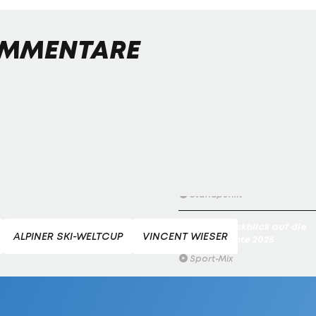
3er-Gondel
MMENTARE
Droht Österreich ein Olympi
Dämpfer?
Standpunkt
Die Könige der Abfahrt?
3er-Gondel
Streif am Limit: Wie gefährli
darf Spektakel sein?
Standpunkt
Ranking: Rückblick auf die
ALPINER SKI-WELTCUP
VINCENT WIESER
Sportmomente 2025
Sport-Mix