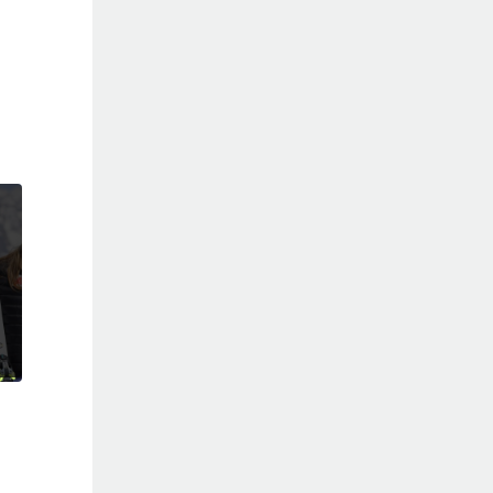
cast
ch