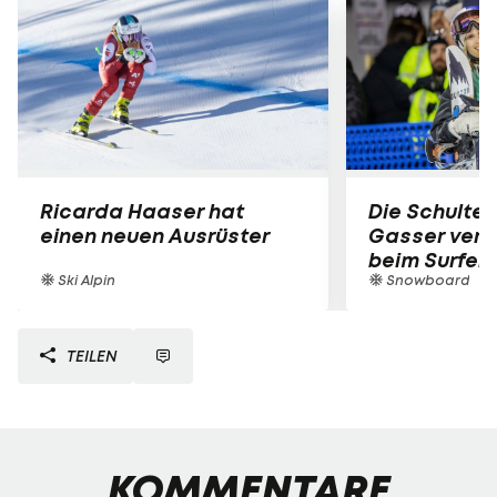
Ricarda Haaser hat
Die Schulter
einen neuen Ausrüster
Gasser verle
beim Surfen
Ski Alpin
Snowboard
TEILEN
KOMMENTARE