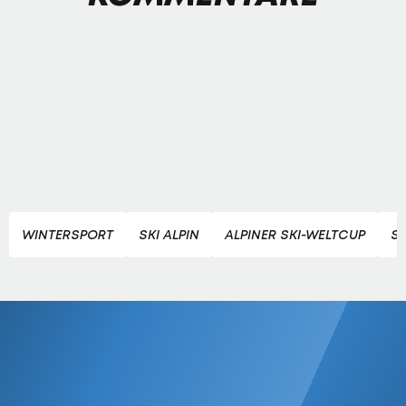
WINTERSPORT
SKI ALPIN
ALPINER SKI-WELTCUP
SK