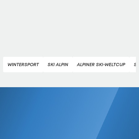
WINTERSPORT
SKI ALPIN
ALPINER SKI-WELTCUP
SK