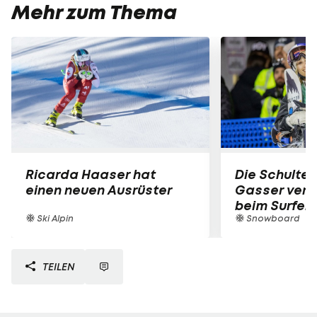
Mehr zum Thema
Ricarda Haaser hat
Die Schulter
einen neuen Ausrüster
Gasser verle
beim Surfen
Ski Alpin
Snowboard
TEILEN