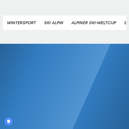
WINTERSPORT
SKI ALPIN
ALPINER SKI-WELTCUP
SK